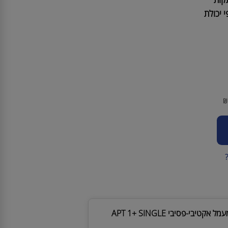
פניים
ת
כולת