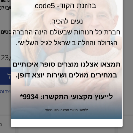
תנועה סיבובית רציפה בדומה לפידול באו
מתאים להנעת גפיים פגועות או משותקו
אפשרות לאימון אקטיבי ו/או פסיבי לפי י
המשתמש
מיועד לשימוש שיקומי ותחזוקתי
מומלץ על ידי רופאים ופיזיותרפיסטים
מתאים לשימוש ביתי יומיומי
27,600
23,000
מחיר מבצע:
₪
₪
הוסף לסל
רוצה להיות הראשון שמוסיף חוות דעת למוצר זה?