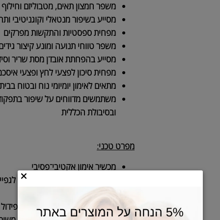
תורם לשיפור תפקודי לב־ריאה וזרימת ה
משפר חמצון תאים, מטבוליזם וחילוף חו
מסייע בשיפור מנטאלי וקוגניטיבי ותחושת
מפחית ספסטיות והתקשות מפרקים
משפר טווחי תנועה ומונע קיצור גידים
מסייע בהפחתת אובדן מסת שריר וסידן
מפחית סיכון לפצעי לחץ ופצעי איסכמיה
מתאים לאימון יומיומי נוח ובטוח בבית
משתמשים מדווחים על שיפור בתפקוד 
ובסיבולת הכללית
מפרט טכני:
מכשיר אימון אקטיבי־פסיבי
מאפשר אימון כפול (BLE
תחתונות