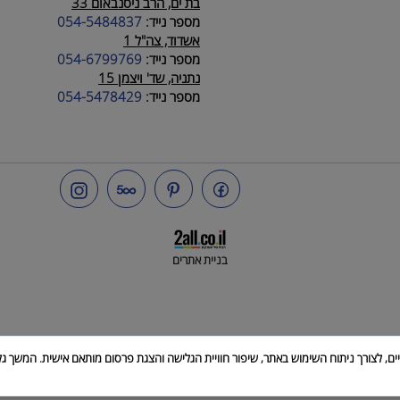
סניפים
ראש העין, ליד איזור תעשיה פארק אפק
טלפון:
072-2521212
|
פקס:
072-2524046
כפר סבא, ויצמן 35
מספר נייד:
054-6649475
בת ים, הרב ניסנבאום 33
מספר נייד:
054-5484837
אשדוד, צה"ל 1
מספר נייד:
054-6799769
נתניה, שד' ויצמן 15
מספר נייד:
054-5478429
בניית אתרים