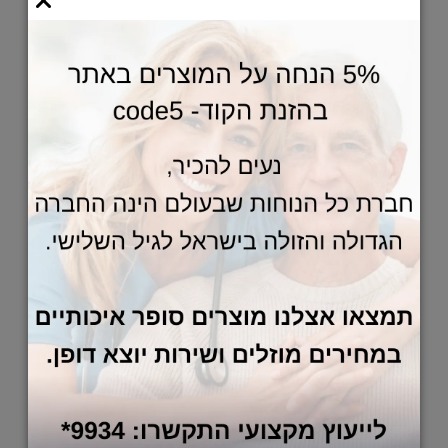
טרפז עזר ריצפתי למיטה
פתרון פשוט