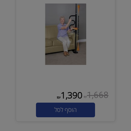
1,668
1,390
₪
₪
הוסף לסל