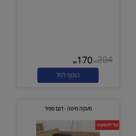
204
170
₪
₪
הוסף לסל
מעקה מיטה - דגם ספיר
קל להתקנה