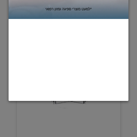
1,018
849
₪
₪
הוסף לסל
מעקה בטיחות למיטה - דגם חבצלת
עשוי מנירוסטה אל חלד