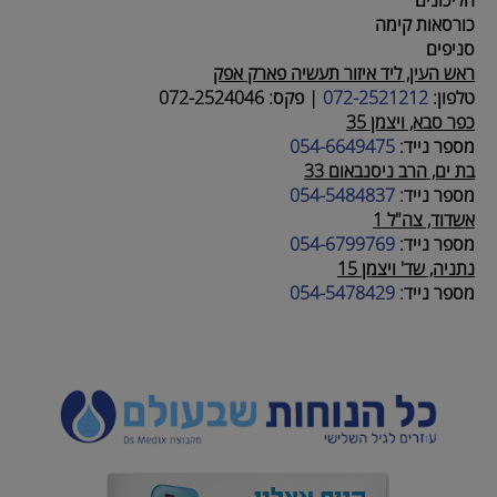
כורסאות קימה
סניפים
ראש העין, ליד איזור תעשיה פארק אפק
טלפון:
072-2521212
|
פקס:
072-2524046
כפר סבא, ויצמן 35
מספר נייד:
054-6649475
בת ים, הרב ניסנבאום 33
מספר נייד:
054-5484837
אשדוד, צה"ל 1
מספר נייד:
054-6799769
נתניה, שד' ויצמן 15
מספר נייד:
054-5478429