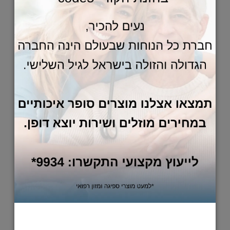
1,018
849
₪
₪
הוסף לסל
מעקה בטיחות למיטה - דגם חבצלת
עשוי מנירוסטה אל חלד