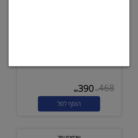
468
390
₪
₪
הוסף לסל
שרפרף עזר