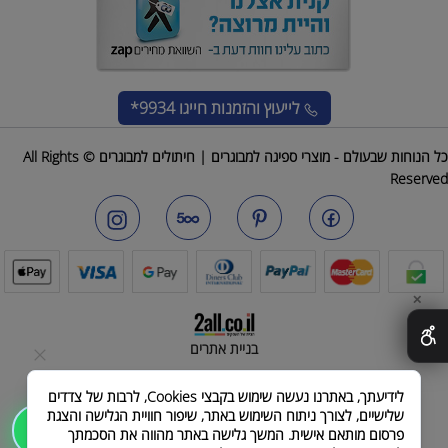
לייעוץ והזמנות
חייגו 9934*
כל הנוחות שבעולם - מוצרי ספיגה למבוגרים | חיתולים למבוגרים © All Rights
Reserved
✕
בניית אתרים
לידיעתך, באתרנו נעשה שימוש בקבצי Cookies, לרבות של צדדים
שלישיים, לצורך ניתוח השימוש באתר, שיפור חוויית הגלישה והצגת
שלחו הודעה
פרסום מותאם אישית. המשך גלישה באתר מהווה את הסכמתך