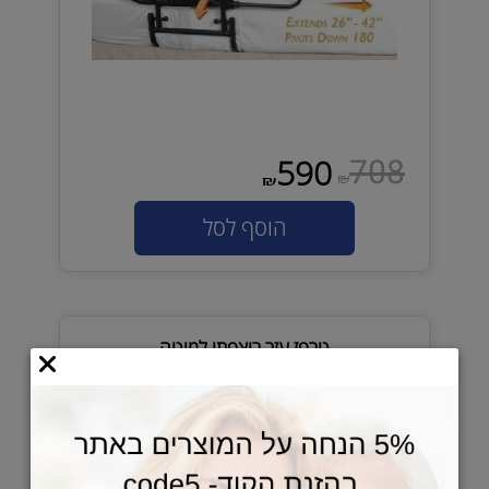
708
590
₪
₪
הוסף לסל
טרפז עזר ריצפתי למיטה
פתרון פשוט