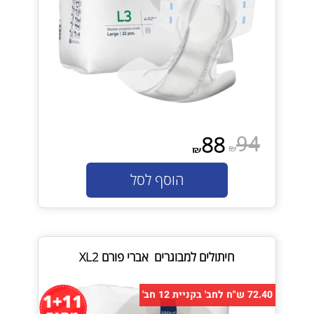
94
88
₪
₪
הוסף לסל
חיתולים למבוגרים אברי פורם XL2
72.40 ש"ח לחב' בקניית 12 חב'