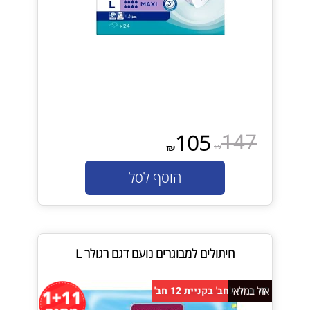
147
105
₪
₪
הוסף לסל
חיתולים למבוגרים נועם דגם רגולר L
40 ש"ח לחב' בקניית 12 חב'
אזל במלאי