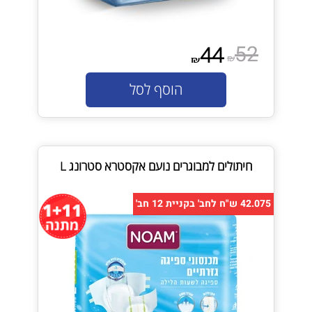
52
44
₪
₪
הוסף לסל
חיתולים למבוגרים נועם אקסטרא סטרונג L
42.075 ש"ח לחב' בקניית 12 חב'