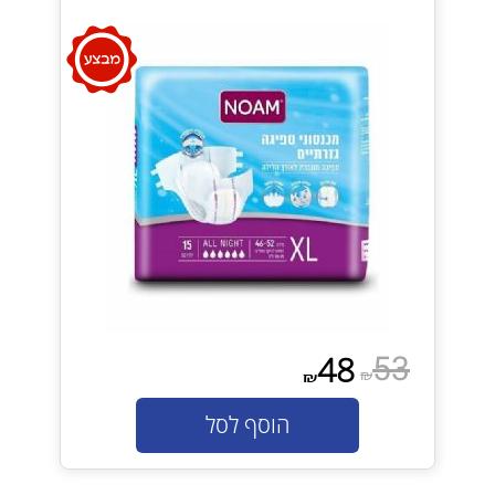
53
48
₪
₪
הוסף לסל