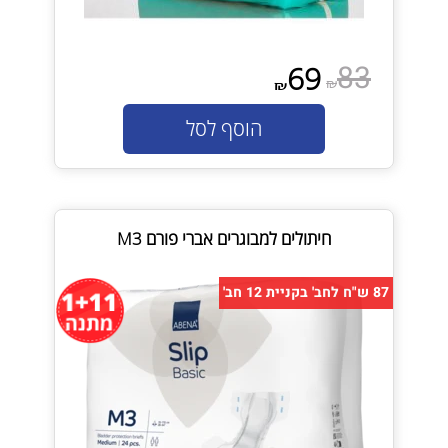
83
69
₪
₪
הוסף לסל
חיתולים למבוגרים אברי פורם M3
87 ש"ח לחב' בקניית 12 חב'