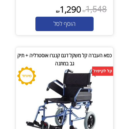
1,548
1,290
₪
₪
הוסף לסל
כסא העברה קל משקל דגם קנגרו אוסטרליה + תיק
גב במתנה
קל לקיפול