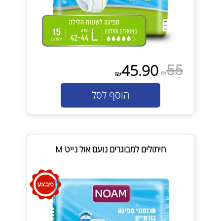
55
45.90
₪
₪
הוסף לסל
חיתולים למבוגרים נועם אול נייט M