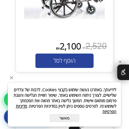
2,520
2,100
₪
₪
הוסף לסל
✕
לידיעתך, באתרנו נעשה שימוש בקבצי Cookies, לרבות של צדדים
כסא גלגלים חשמלי דגם אסף עם שליטה כפולה
שלישיים, לצורך ניתוח השימוש באתר, שיפור חוויית הגלישה והצגת
שלחו הודעה
בעזרת שלט אלחוטי + תיק גב במתנה
פרסום מותאם אישית. המשך גלישה באתר מהווה את הסכמתך
לשימוש זה. לפרטים נוספים ניתן לעיין במדיניות הפרטיות.
מדיניות
בעל שליטה כפולה
הפרטיות
לייעוץ והזמנות חייגו
מאשר
072-2521212