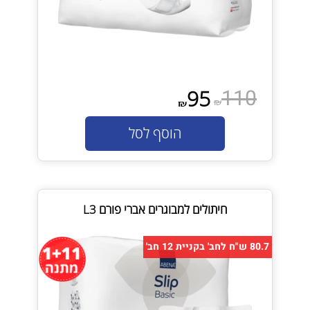
110
95
₪
₪
הוסף לסל
חיתולים למבוגרים אברי פורם L3
80.7 ש"ח לחב' בקניית 12 חב'