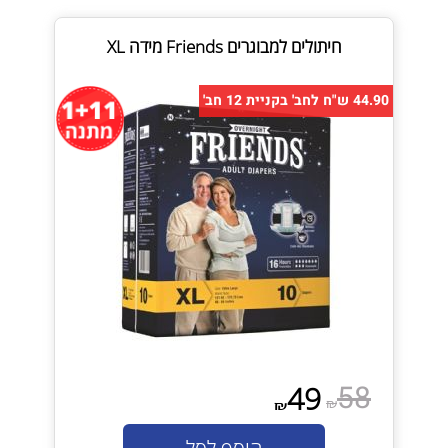
חיתולים למבוגרים Friends מידה XL
44.90 ש"ח לחב' בקניית 12 חב'
58
49
₪
₪