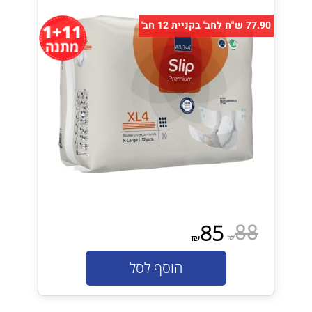
77.90 ש"ח לחב' בקניית 12 חב'
88
85
₪
₪
הוסף לסל