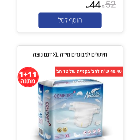
52
44
₪
₪
הוסף לסל
חיתולים למבוגרים מידה XL דגם נוצה
40.40 ש"ח לחב' בקנייה של 12 חב'