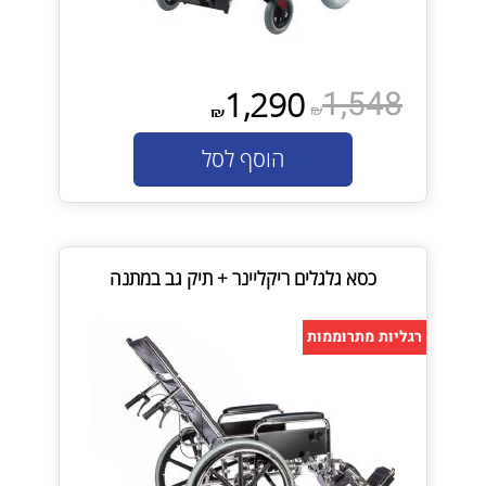
1,548
1,290
₪
₪
הוסף לסל
כסא גלגלים ריקליינר + תיק גב במתנה
רגליות מתרוממות