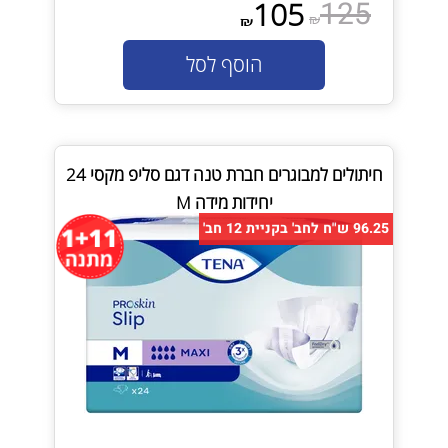
125
105
₪
₪
הוסף לסל
חיתולים למבוגרים חברת טנה דגם סליפ מקסי 24
יחידות מידה M
96.25 ש"ח לחב' בקניית 12 חב'