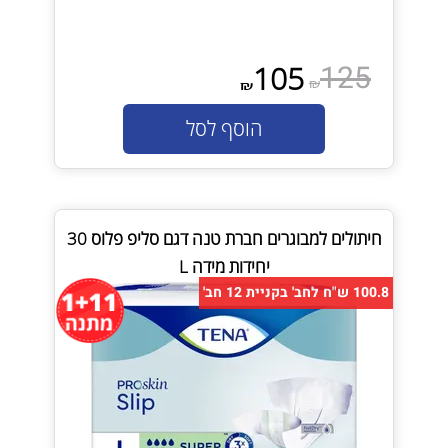
125
105
₪
₪
הוסף לסל
חיתולים למבוגרים חברת טנה דגם סליפ פלוס 30
יחידות מידה L
100.8 ש"ח לחב' בקניית 12 חב'