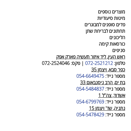
מוצרים נוספים
מיטות סיעודיות
פדים סופגים למבוגרים
תחתונים לבריחת שתן
הליכונים
כורסאות קימה
סניפים
ראש העין, ליד איזור תעשיה פארק אפק
טלפון:
072-2521212
|
פקס:
072-2524046
כפר סבא, ויצמן 35
מספר נייד:
054-6649475
בת ים, הרב ניסנבאום 33
מספר נייד:
054-5484837
אשדוד, צה"ל 1
מספר נייד:
054-6799769
נתניה, שד' ויצמן 15
מספר נייד:
054-5478429