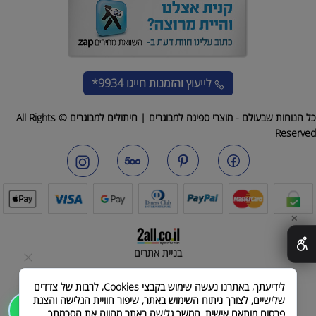
לייעוץ והזמנות
חייגו 9934*
כל הנוחות שבעולם - מוצרי ספיגה למבוגרים | חיתולים למבוגרים © All Rights
Reserved
✕
בניית אתרים
לידיעתך, באתרנו נעשה שימוש בקבצי Cookies, לרבות של צדדים
שלישיים, לצורך ניתוח השימוש באתר, שיפור חוויית הגלישה והצגת
שלחו הודעה
פרסום מותאם אישית. המשך גלישה באתר מהווה את הסכמתך