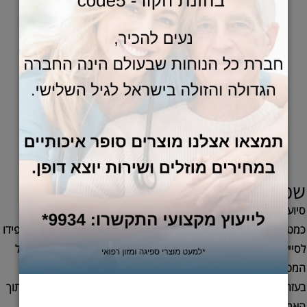
שמירה על היגיינה בטיפול סיעודי ביתי
סיוע שוטף בשמירה על היגיינה יהיה חלק בלתי נפרד מתפקידכם
כמטפלים, עליכם להקפיד על ניקיון הפה, כפות הידיים והגוף כולו. הקפידו
לסייע למטופל בצחצוח השיניים פעמיים ביום לפחות, שטפו את פיו של
המטופל בתדירות גבוהה. רחצה שגרתית תבצעו אחת ליומיים לפחות
בעזרת תמיכה של כסאות רחצה למבוגרים אותם תציבו במקלחון או בתוך
האמבטיה. במהלך הרחצה יש להקפיד לשטוף היטב שאריות של סבון,