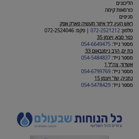
הליכונים
כורסאות קימה
סניפים
ראש העין, ליד איזור תעשיה פארק אפק
טלפון:
072-2521212
|
פקס:
072-2524046
כפר סבא, ויצמן 35
מספר נייד:
054-6649475
בת ים, הרב ניסנבאום 33
מספר נייד:
054-5484837
אשדוד, צה"ל 1
מספר נייד:
054-6799769
נתניה, שד' ויצמן 15
מספר נייד:
054-5478429