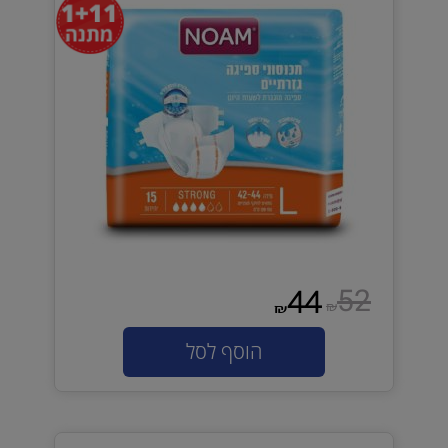
52
44
₪
₪
הוסף לסל