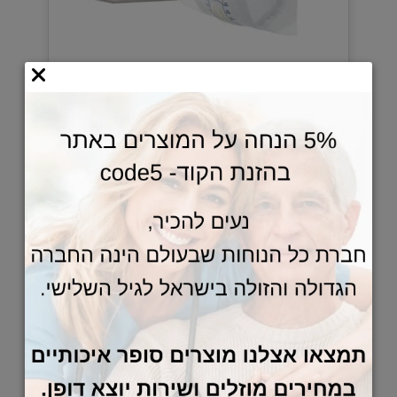
112
94
₪
₪
הוסף לסל
חיתולים למבוגרים אברי פורם L4
86.20 ש"ח לחב' בקניית 12 חב'