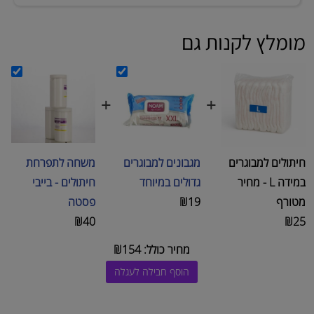
מומלץ לקנות גם
+
+
+
חיתולים למבוגרים
מגבונים למבוגרים
משחה לתפרחת
במידה L - מחיר
גדולים במיוחד
חיתולים - בייבי
מטורף
₪19
פסטה
₪40
₪25
מחיר כולל:
154
₪
הוסף חבילה לעגלה