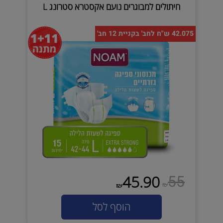
חיתולים למבוגרים נועם אקסטרא סטרונג L
42.075 ש"ח לחב' בקניית 12 חב'
55
45.90
₪
₪
הוסף לסל