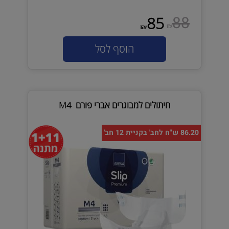
88
85
₪
₪
הוסף לסל
חיתולים למבוגרים אברי פורם M4
86.20 ש"ח לחב' בקניית 12 חב'