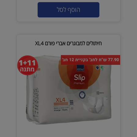
הוסף לסל
חיתולים למבוגרים אברי פורם XL4
77.90 ש"ח לחב' בקניית 12 חב'