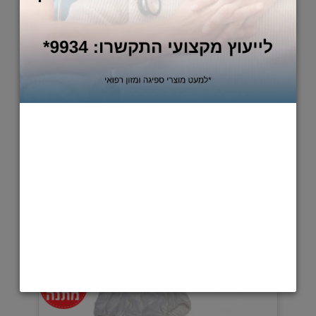
114
94
₪
₪
הוסף לסל
חיתול רב פעמי לבריכת שחיה
178.8 ש"ח ליח' בקניית 12 יח'