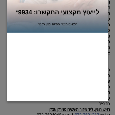
ראשי
דף הבית
חיתולים למבוגרים
כסאות גלגלים
רולטורים
כיסאות רחצה למבוגרים
נגישות בחנויות כל הנוחות שבעולם
תקנון האתר
מדיניות משלוחים והחזרות
צור קשר
מוצרים נוספים
מיטות סיעודיות
פדים סופגים למבוגרים
תחתונים לבריחת שתן
הליכונים
כורסאות קימה
סניפים
ראש העין, ליד איזור תעשיה פארק אפק
טלפון:
072-2521212
|
פקס:
072-2524046