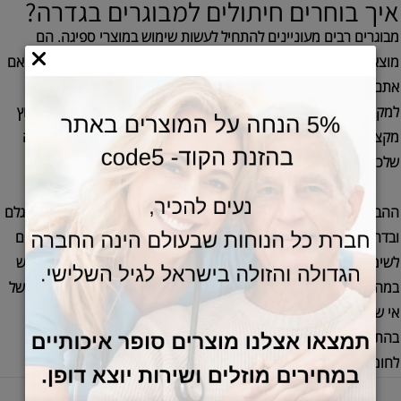
איך בוחרים חיתולים למבוגרים בגדרה?
מבוגרים רבים מעוניינים להתחיל לעשות שימוש במוצרי ספיגה. הם
מוצאים את עצמם נמנעים מפעילויות חברתיות בשל חשש מהרטבה. אם
אתם עומדים בפני קנייה ראשונה של מוצרי ספיגה למבוגרים הגעתם
למקום הנכון. אתר כל הנוחות שבעולם הוא המקום בו תוכלו לקבל ייעוץ
מקצועי אישי ודיסקרטי, להתרשם ממבחר דגמים ולמצוא פתרון לבעיה
שלכם.
ההבדלים בין מוצרי הספיגה באים לידי ביטוי במידות שונות, בחומרי הגלם
ובדרגות ספיגה. ישנם חיתולים למבוגרים עם כושר ספיגה רב המיועדים
לשימוש במהלך שנת הלילה, ישנם דגמים דקים יותר המיועדים לשימוש
במהלך היום וישנם סוגים של חיתולים המיועדים לתת מענה למצבים של
אי שליטה מלא על הסוגרים. את המידה המתאימה לכם ביותר תבחרו
בהתאם למשקל הגוף והיקף הגוף. את סוג החיתולים תבחרו בהתאם
לחומרת בעיית בריחת השתן או אי השליטה על הסוגרים.