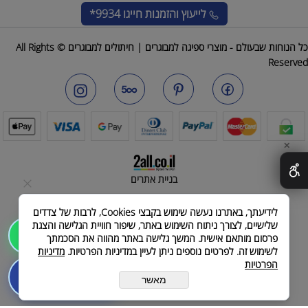
לייעוץ והזמנות
חייגו 9934*
כל הנוחות שבעולם - מוצרי ספיגה למבוגרים | חיתולים למבוגרים © All Rights
Reserved
✕
בניית אתרים
לידיעתך, באתרנו נעשה שימוש בקבצי Cookies, לרבות של צדדים
שלישיים, לצורך ניתוח השימוש באתר, שיפור חוויית הגלישה והצגת
שלחו הודעה
פרסום מותאם אישית. המשך גלישה באתר מהווה את הסכמתך
לשימוש זה. לפרטים נוספים ניתן לעיין במדיניות הפרטיות.
מדיניות
הפרטיות
לייעוץ והזמנות חייגו
מאשר
072-2521212