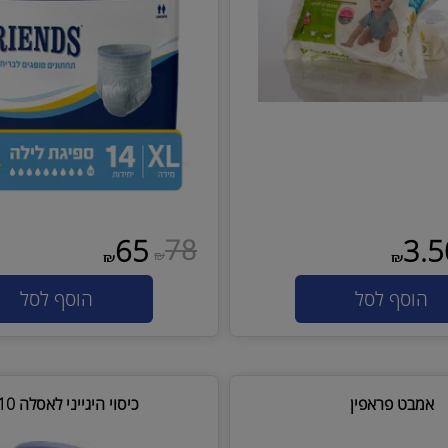
59.60 ש"ח לחב' בקניית 12 חב'
78
65
₪
₪
₪
סף לסל
הוסף לסל