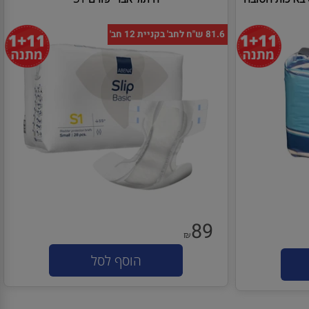
יכות הטובה
חיתול אברי פורם S1
81.6 ש"ח לחב' בקניית 12 חב'
89