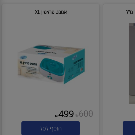
₪
הוסף לסל
אמבט פראפין XL