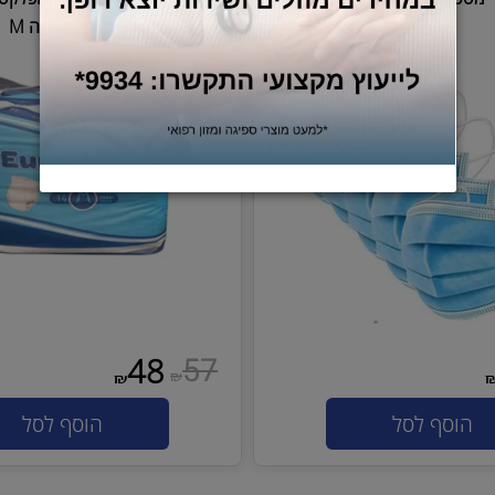
 כירורגית
תחתוני ספיגה של חברת יורופלקס בא
ביותר! מידה M
44 ש"ח לחב' בקניית 12 חב'
57
48