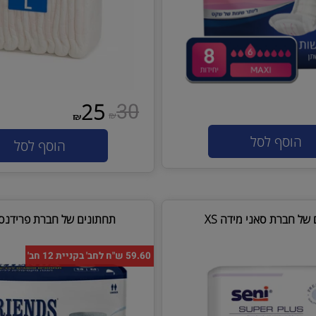
30
25
₪
₪
סף לסל
הוסף לסל
רת סאני מידה XS
תחתונים של חברת פרידנס מיד
59.60 ש"ח לחב' בקניית 12 חב'