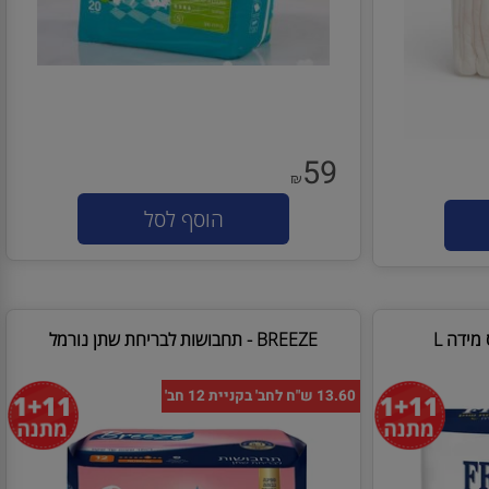
59
₪
הוסף לסל
ה L
BREEZE - תחבושות לבריחת שתן נורמל
13.60 ש"ח לחב' בקניית 12 חב'