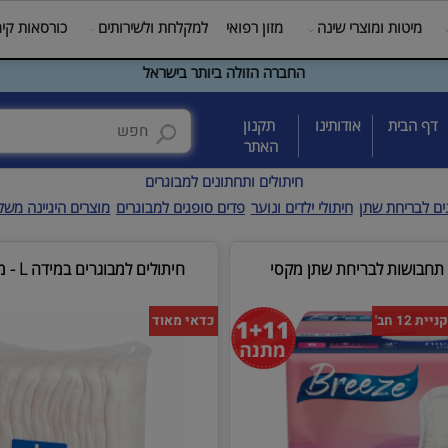
טות ומוצרי שינה
מזון רפואי
למקלחת ולשירותים
כורסאות קימה
בית
אודותינו
תקנון
האתר
חיתולים ותחתונים למבוגרים
יחת שתן
חיתולי ילדים ונוער
פדים סופגים למבוגרים
מוצרים היגיינה משלימי
חיתולים למבוגרים במידה L - מחיר מטורף
כדאי מאוד