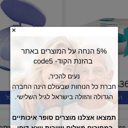
ט פראפין
כיסוי היגייני לאסלה 10 י"ח
8.30
6.90
₪
₪
סף לסל
הוסף לסל