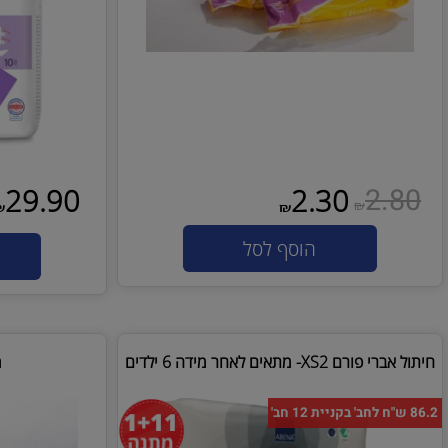
2.
29.90
2.30
₪
₪
₪
הוסף לסל
הו
XS- מתאים לאחר מידה 6 ילדים
מגבוני