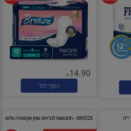
13.60 ש"ח לחב' בקניית 12 חב'
14.90
₪
הוסף לסל