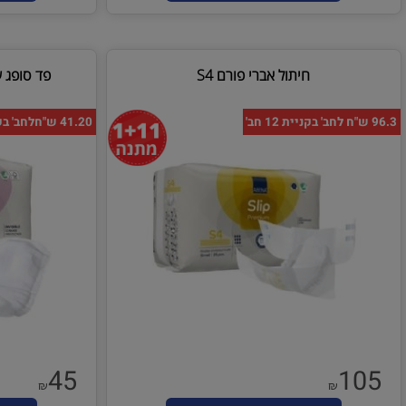
90
75
48
₪
₪
₪
₪
הוסף לסל
הו
חיתול אברי פורם S4
פד סופג של חבר
41.20 ש"חלחב' בקניית 12 חב'