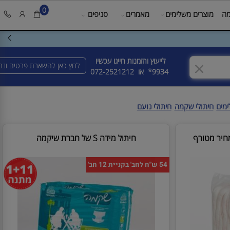
0
מוצרים משלימים
מאמרים
סניפים
לייעוץ והזמנות חייגו עכשיו
לחץ כאן להשארת פרטים ונחז
9934* או
072-2521212
ם
חיתולי שקמה
חיתולי נועם
חיתול מידה S של חברת שיקמה
54 ש"ח לחב' בקניית 12 חב'