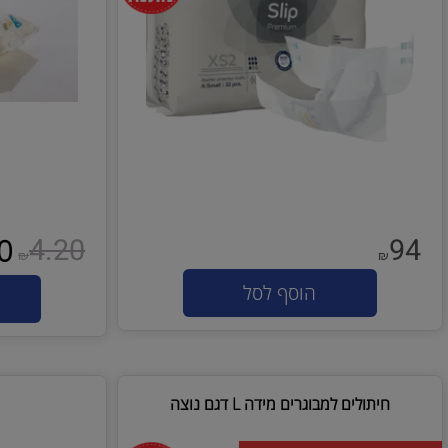
4.20
3.50
₪
₪
הוסף לסל
הו