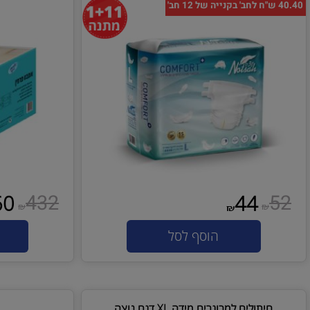
חיתולים למבוגרים מידה L דגם נוצה
אמב
432
360
44
₪
₪
₪
₪
הוסף לסל
הו