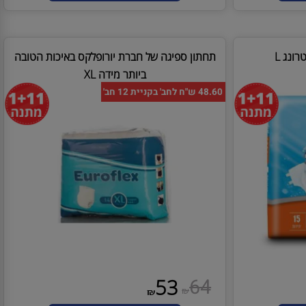
600
499
₪
₪
הוסף לסל
ג L
תחתון ספיגה של חברת יורופלקס באיכות הטובה
ביותר מידה XL
48.60 ש"ח לחב' בקניית 12 חב'